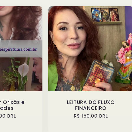
 Orixás e
LEITURA DO FLUXO
dades
FINANCEIRO
00 BRL
Preço
R$ 150,00 BRL
l
normal