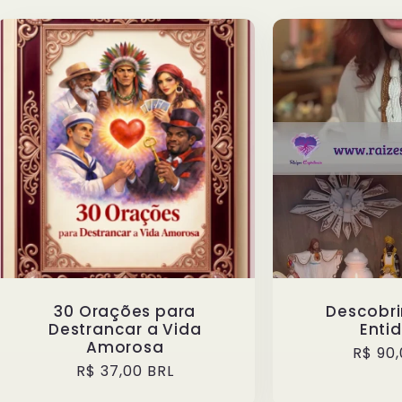
30 Orações para
Descobrir
Destrancar a Vida
Enti
Amorosa
Preço
R$ 90,
Preço
R$ 37,00 BRL
norma
normal